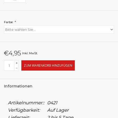
Farbe:
*
€4,95
Inkl. MwSt.
+
ZUM WARENKORB HINZUFÜGEN
-
Informationen
Artikelnummer::
0421
Verfügbarkeit:
Auf Lager
Lieferzeit:
2 bis 5 Tage