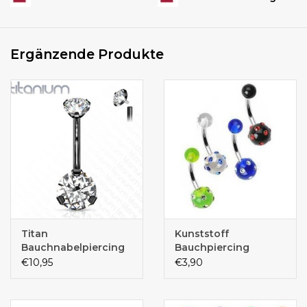
Ergänzende Produkte
Titan
Kunststoff
Bauchnabelpiercing
Bauchpiercing
schwarz
€10,95
€3,90