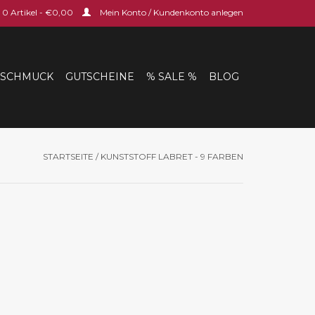
0 Artikel - €0,00
Mein Konto / Kundenkonto anlegen
SCHMUCK
GUTSCHEINE
% SALE %
BLOG
STARTSEITE
/
KUNSTSTOFF LABRET - 9 FARBEN