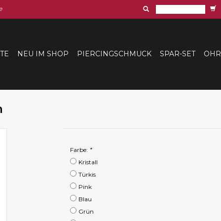
e
ITE
NEU IM SHOP
PIERCINGSCHMUCK
SPAR-SET
OHR
n
Farbe:
*
Kristall
Türkis
Pink
Blau
Grün