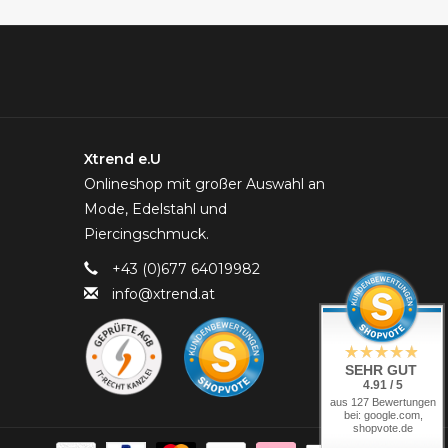
Xtrend e.U
Onlineshop mit großer Auswahl an
Mode, Edelstahl und
Piercingschmuck.
+43 (0)677 64019982
info@xtrend.at
SEHR GUT
4.91 / 5
aus 127 Bewertungen
bei: google.com,
shopvote.de