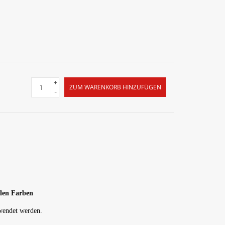
+
ZUM WARENKORB HINZUFÜGEN
-
llen Farben
rwendet werden.