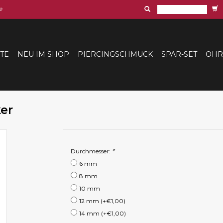
e
ITE
NEU IM SHOP
PIERCINGSCHMUCK
SPAR-SET
OHR
er
Durchmesser:
*
6 mm
8 mm
10 mm
12 mm (+€1,00)
14 mm (+€1,00)