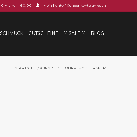
0 Artikel - €0,00
Mein Konto / Kundenkonto anlegen
SCHMUCK
GUTSCHEINE
% SALE %
BLOG
STARTSEITE
/
KUNSTSTOFF OHRPLUG MIT ANKER