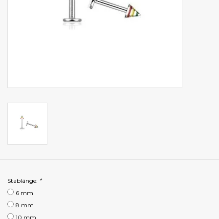
Stablänge:
*
6 mm
8 mm
10 mm