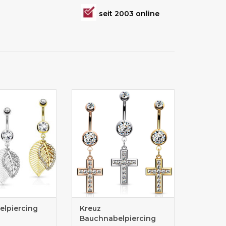
seit 2003 online
piercing online
Bauchnabelpiercing online
aufen
kaufen
lpiercing
Kreuz
Bauchnabelpiercing