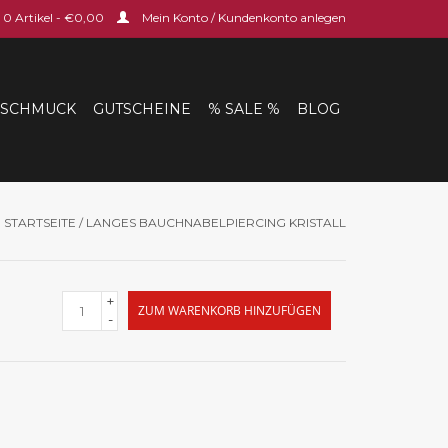
0 Artikel - €0,00
Mein Konto / Kundenkonto anlegen
SCHMUCK
GUTSCHEINE
% SALE %
BLOG
STARTSEITE
/
LANGES BAUCHNABELPIERCING KRISTALL
+
ZUM WARENKORB HINZUFÜGEN
-