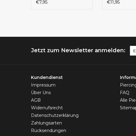
Totenkopf
€7,95
€11,95
Jetzt zum Newsletter anmelden:
Kundendienst
Inform
Impressum
Pierci
Über Uns
FAQ
AGB
Alle Pi
Widerrufsrecht
Sitema
Datenschutzerklärung
Zahlungsarten
Rücksendungen