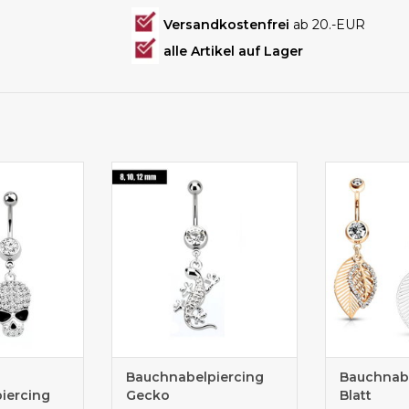
Versandkostenfrei
ab 20.-EUR
alle Artikel auf Lager
rcing Shop
Gecko mit Glitzersteinen
Bauchnabel
k
Bauchnabelpiercing
Bauchnabe
iercing
Gecko
Blatt