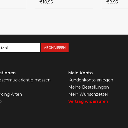
€10,95
€8,95
ABONNIEREN
ationen
Mein Konto
ngschmuck richtig messen
Kundenkonto anlegen
Meine Bestellungen
ercing Arten
Mein Wunschzettel
p
Vertrag widerrufen