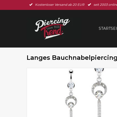
Kostenloser Versand ab 20 EUR
seit 2003 onlin
STARTSE
Langes Bauchnabelpiercing 