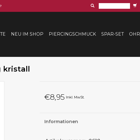
e
ITE
NEU IM SHOP
PIERCINGSCHMUCK
SPAR-SET
OHR
kristall
€8,95
Inkl. MwSt.
Informationen