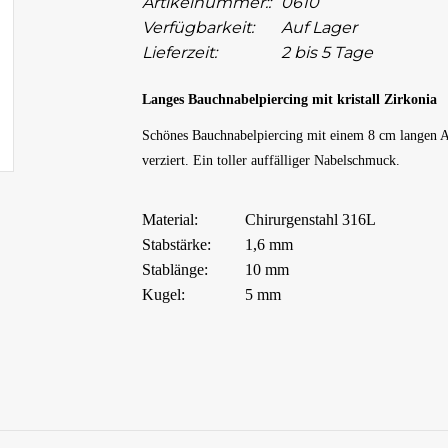
Artikelnummer::
0610
Verfügbarkeit:
Auf Lager
Lieferzeit:
2 bis 5 Tage
Langes Bauchnabelpiercing mit kristall Zirkonia
Schönes Bauchnabelpiercing mit einem 8 cm langen An
verziert. Ein toller auffälliger Nabelschmuck.
Material:
Chirurgenstahl 316L
Stabstärke:
1,6 mm
Stablänge:
10 mm
Kugel:
5 mm