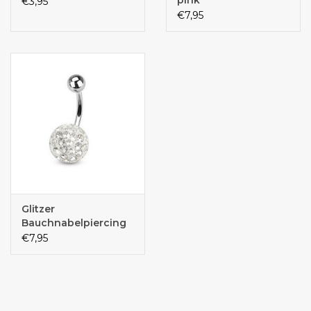
€3,95
€7,95
Glitzer
Bauchnabelpiercing
€7,95