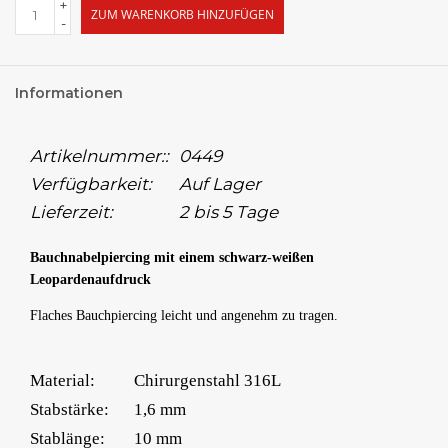
+
ZUM WARENKORB HINZUFÜGEN
-
Informationen
Artikelnummer::
0449
Verfügbarkeit:
Auf Lager
Lieferzeit:
2 bis 5 Tage
Bauchnabelpiercing mit einem schwarz-weißen
Leopardenaufdruck
Flaches Bauchpiercing leicht und angenehm zu tragen.
Material:
Chirurgenstahl 316L
Stabstärke:
1,6 mm
Stablänge:
10 mm