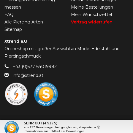
messen
Meine Bestellungen
FAQ
Mein Wunschzettel
Alle Piercing Arten
Vertrag widerrufen
Sitemap
Xtrend e.U
Onlineshop mit großer Auswahl an Mode, Edelstahl und
Piercingschmuck.
+43 (0)677 64019982
info@xtrend.at
© Copyright 2026 Piercing-Trend.com -
SEHR GUT
(4.91 / 5)
aus
127
Bewertungen bei: google.com, shopvote.de ⓘ
Informationen zur Echtheit der Bewertungen