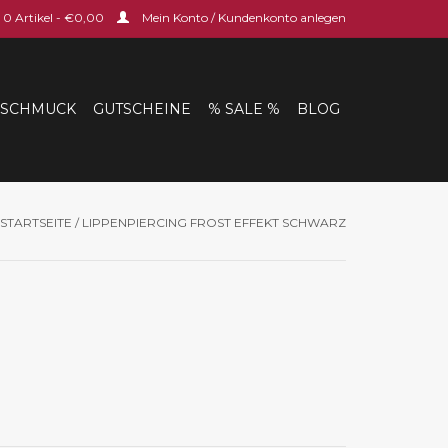
0 Artikel - €0,00
Mein Konto / Kundenkonto anlegen
SCHMUCK
GUTSCHEINE
% SALE %
BLOG
STARTSEITE
/
LIPPENPIERCING FROST EFFEKT SCHWARZ