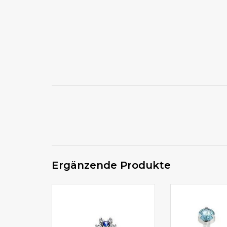
Ergänzende Produkte
Tolles Tragus Piercing mit
PTFE Pie
Blume