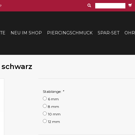
e
ITE
NEU IM SHOP
PIERCINGSCHMUCK
SPAR-SET
OHR
t schwarz
Stablänge:
*
6 mm
8 mm
10 mm
12 mm