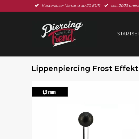
Kostenloser Versand ab 20 EUR
seit 2003 onlin
STARTSE
Lippenpiercing Frost Effek