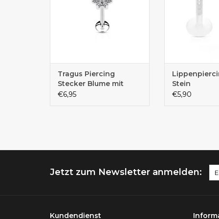
Tragus Piercing
Lippenpierc
Stecker Blume mit
Stein
blauem Kristall –
€6,95
€5,90
Chirurgenstahl 316L |
1,2 x 6 mm
Jetzt zum Newsletter anmelden:
Kundendienst
Inform