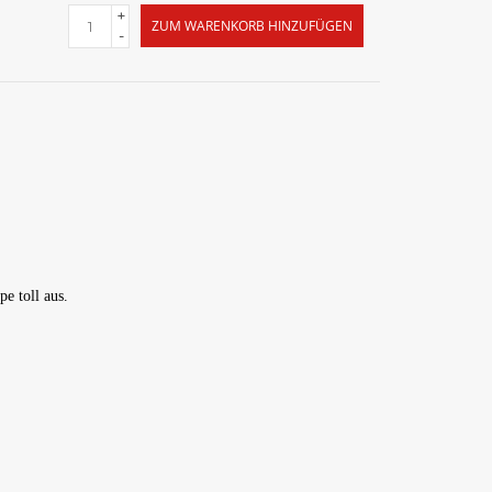
+
ZUM WARENKORB HINZUFÜGEN
-
e toll aus.