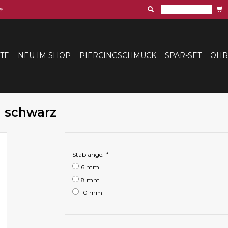
e
ITE
NEU IM SHOP
PIERCINGSCHMUCK
SPAR-SET
OHR
n schwarz
Stablänge:
*
6 mm
8 mm
10 mm