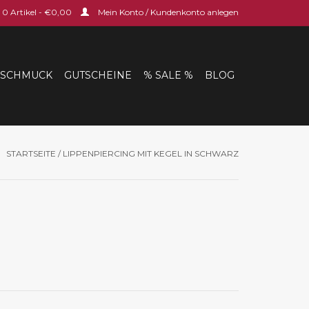
0 Artikel - €0,00
Mein Konto / Kundenkonto anlegen
SCHMUCK
GUTSCHEINE
% SALE %
BLOG
STARTSEITE
/
LIPPENPIERCING MIT KEGEL IN SCHWARZ