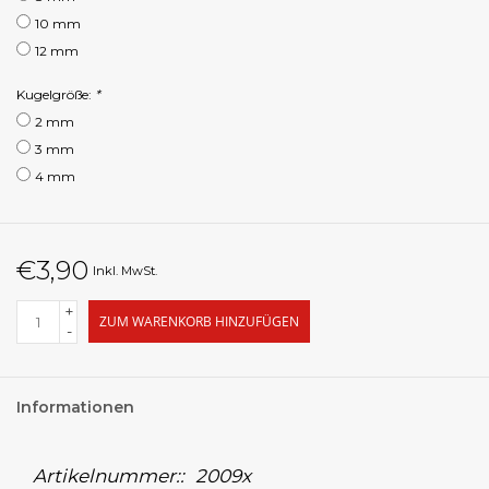
10 mm
12 mm
Kugelgröße:
*
2 mm
3 mm
4 mm
€3,90
Inkl. MwSt.
+
ZUM WARENKORB HINZUFÜGEN
-
Informationen
Artikelnummer::
2009x