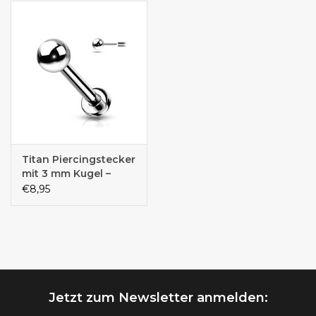
Titan Piercingstecker
mit 3 mm Kugel –
Push-In Verschluss |
€8,95
Titan ASTM F136 | 1,2
mm | 6 mm, 8 mm
oder 10 mm
Jetzt zum Newsletter anmelden: