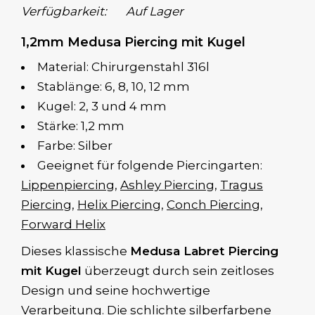
Verfügbarkeit:
Auf Lager
1,2mm Medusa Piercing mit Kugel
Material: Chirurgenstahl 316l
Stablänge: 6, 8, 10, 12 mm
Kugel: 2, 3 und 4 mm
Stärke: 1,2 mm
Farbe: Silber
Geeignet für folgende Piercingarten:
Lippenpiercing
,
Ashley Piercing
,
Tragus
Piercing
,
Helix Piercing
,
Conch Piercing
,
Forward Helix
Dieses klassische
Medusa Labret Piercing
mit Kugel
überzeugt durch sein zeitloses
Design und seine hochwertige
Verarbeitung. Die schlichte silberfarbene