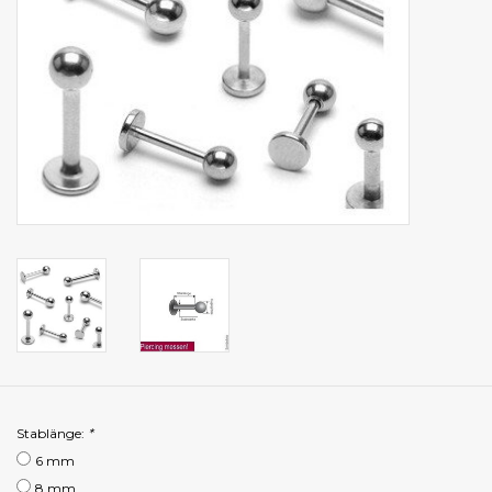
Stablänge:
*
6 mm
8 mm