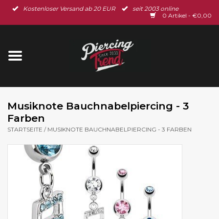
Kostenloser Versand ab 20 EUR
seit 2003 online
Startseite
0 Artikel - €0,00
Neu im Shop
Piercingschmuck
Spar-Set
Musiknote Bauchnabelpiercing - 3
Farben
Ohrschmuck
STARTSEITE
/
MUSIKNOTE BAUCHNABELPIERCING - 3 FARBEN
Gutscheine
% Sale %
BLOG