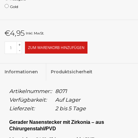
Gold
€4,95
Inkl. MwSt.
+
ZUM WARENKORB HINZUFÜGEN
-
Informationen
Produktsicherheit
Artikelnummer::
8071
Verfügbarkeit:
Auf Lager
Lieferzeit:
2 bis 5 Tage
Gerader Nasenstecker mit Zirkonia – aus
Chirurgenstahl/PVD