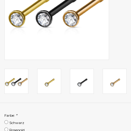
Farbe:
*
Schwarz
Rosegold