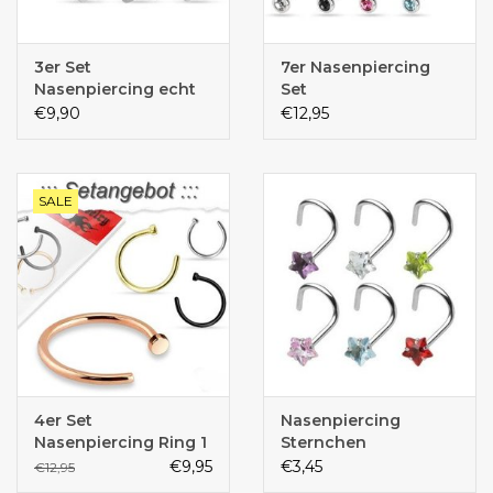
3er Set
7er Nasenpiercing
Nasenpiercing echt
Set
Silber
€9,90
€12,95
SALE
4er Set
Nasenpiercing
Nasenpiercing Ring 1
Sternchen
mm
€9,95
€3,45
€12,95