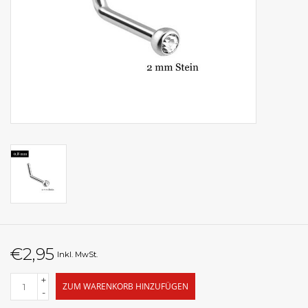
€2,95
Inkl. MwSt.
+
ZUM WARENKORB HINZUFÜGEN
-