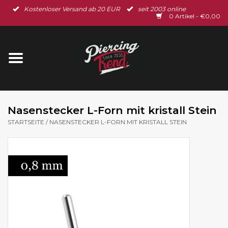
Kostenloser Versand ab 20 EUR
seit 2003 online
Startseite
0 Artikel - €0,00
Neu im Shop
Piercingschmuck
Spar-Set
Nasenstecker L-Forn mit kristall Stein
STARTSEITE
/
NASENSTECKER L-FORN MIT KRISTALL STEIN
Ohrschmuck
Gutscheine
% Sale %
BLOG