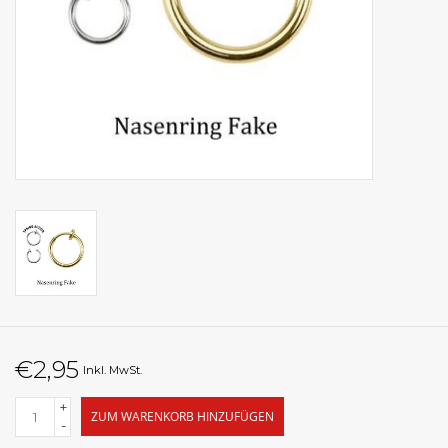
€2,95
Inkl. MwSt.
+
ZUM WARENKORB HINZUFÜGEN
-