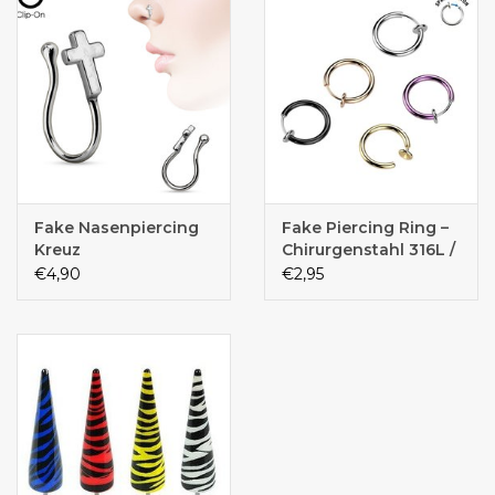
Fake Nasenpiercing
Fake Piercing Ring –
Kreuz
Chirurgenstahl 316L /
Titanium IP Over |
€4,90
€2,95
Schiebeverschluss |
Mehrere Farben