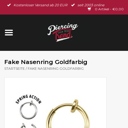
Kostenloser Versand ab 20 EUR
seit 2003 online
Startseite
0 Artikel - €0,00
Neu im Shop
Piercingschmuck
Spar-Set
Fake Nasenring Goldfarbig
STARTSEITE
/
FAKE NASENRING GOLDFARBIG
Ohrschmuck
Gutscheine
% Sale %
BLOG