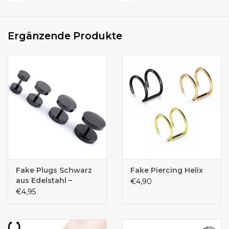
Ergänzende Produkte
Fake Plugs Schwarz
Fake Piercing Helix
aus Edelstahl –
€4,90
Ohrstecker mit
€4,95
Schraubverschluss –
verschiedene Größen