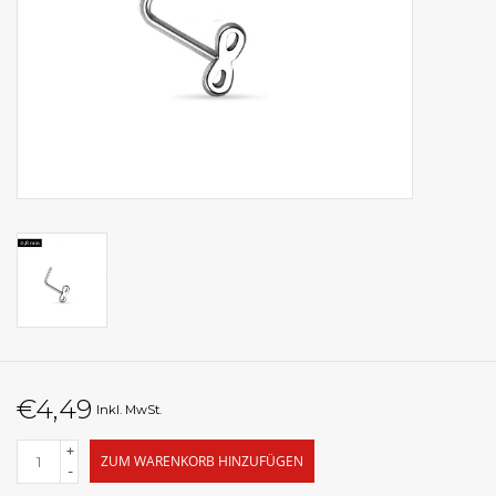
€4,49
Inkl. MwSt.
+
ZUM WARENKORB HINZUFÜGEN
-