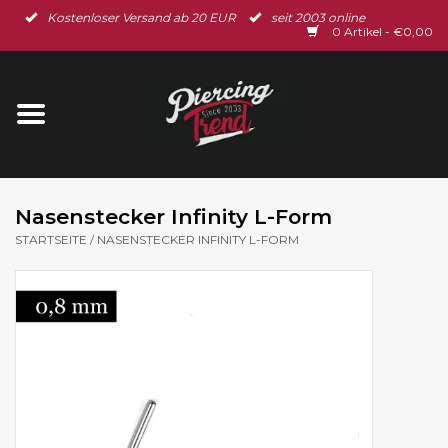
Kostenloser Versand ab 20 EUR
seit 2003 online
Startseite
0 Artikel - €0,00
Neu im Shop
Piercingschmuck
Spar-Set
Nasenstecker Infinity L-Form
STARTSEITE
/
NASENSTECKER INFINITY L-FORM
Ohrschmuck
Gutscheine
% Sale %
BLOG