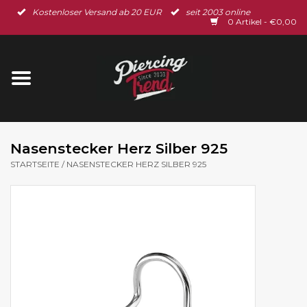
Kostenloser Versand ab 20 EUR
seit 2003 online
Startseite
0 Artikel - €0,00
Neu im Shop
Piercingschmuck
Spar-Set
Nasenstecker Herz Silber 925
STARTSEITE
/
NASENSTECKER HERZ SILBER 925
Ohrschmuck
Gutscheine
% Sale %
BLOG