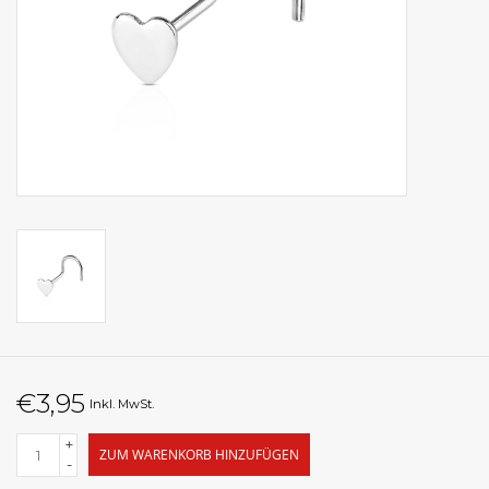
€3,95
Inkl. MwSt.
+
ZUM WARENKORB HINZUFÜGEN
-