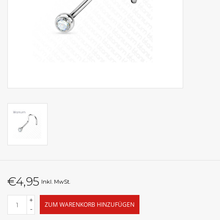
€4,95
Inkl. MwSt.
+
ZUM WARENKORB HINZUFÜGEN
-