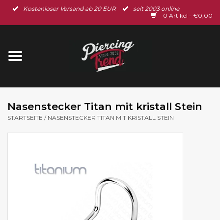
Kostenloser Versand ab 20 EUR
seit 2003 online
Startseite
0 Artikel - €0,00
Neu im Shop
Piercingschmuck
Spar-Set
Nasenstecker Titan mit kristall Stein
STARTSEITE
/
NASENSTECKER TITAN MIT KRISTALL STEIN
Ohrschmuck
Gutscheine
% Sale %
BLOG