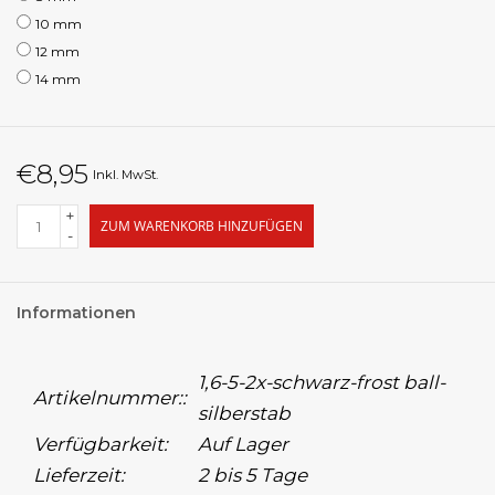
10 mm
12 mm
14 mm
€8,95
Inkl. MwSt.
+
ZUM WARENKORB HINZUFÜGEN
-
Informationen
1,6-5-2x-schwarz-frost ball-
Artikelnummer::
silberstab
Verfügbarkeit:
Auf Lager
Lieferzeit:
2 bis 5 Tage