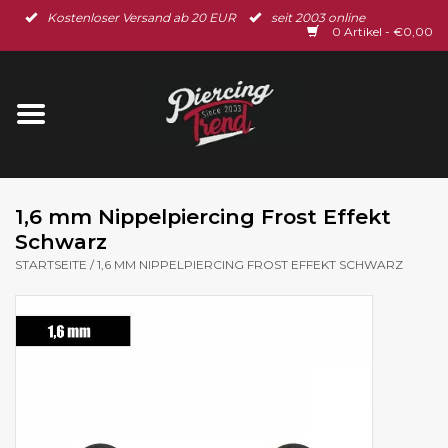
Kostenloser Versand ab 20 EUR
seit 2003 online
Startseite
0 Artikel - €0,00
Neu im Shop
Piercingschmuck
Spar-Set
1,6 mm Nippelpiercing Frost Effekt
Schwarz
Ohrschmuck
STARTSEITE
/
1,6 MM NIPPELPIERCING FROST EFFEKT SCHWARZ
Gutscheine
% Sale %
BLOG