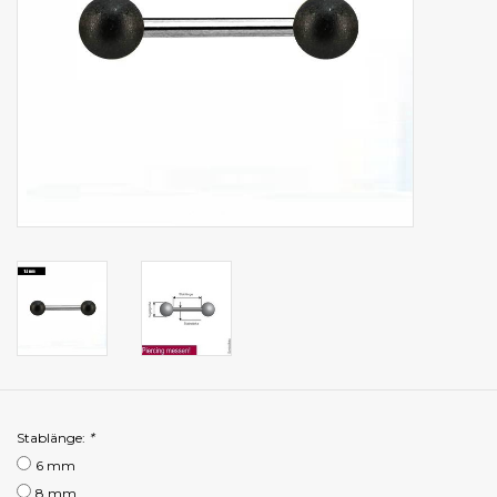
Stablänge:
*
6 mm
8 mm