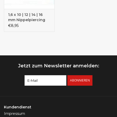
1,6 x 10 | 12 | 14 | 16
mm Nippelpiercing
Gold
€8,95
Jetzt zum Newsletter anmelden:
ABONNIEREN
Kundendienst
Impressum