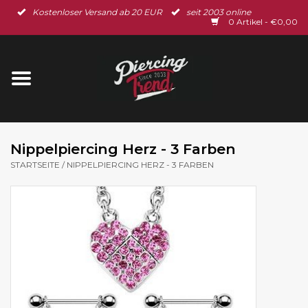
Kostenloser Versand ab 20 EUR
seit 2003 online
Startseite
0 Artikel - €0,00
Neu im Shop
Piercingschmuck
Spar-Set
Nippelpiercing Herz - 3 Farben
STARTSEITE
/
NIPPELPIERCING HERZ - 3 FARBEN
Ohrschmuck
Gutscheine
% Sale %
BLOG