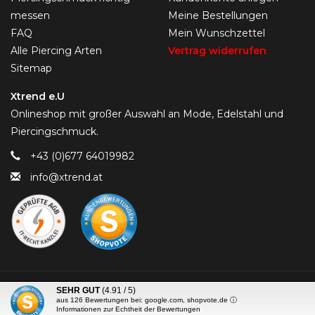
messen
Meine Bestellungen
FAQ
Mein Wunschzettel
Alle Piercing Arten
Vertrag widerrufen
Sitemap
Xtrend e.U
Onlineshop mit großer Auswahl an Mode, Edelstahl und
Piercingschmuck.
+43 (0)677 64019982
info@xtrend.at
© Copyright 2026 Piercing-Trend.com -
SEHR GUT
(4.91 / 5)
aus
126
Bewertungen bei: google.com, shopvote.de ⓘ
Informationen zur Echtheit der Bewertungen