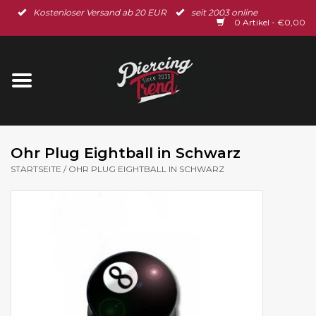
Kostenloser Versand ab 20 EUR
seit 2003 online
Startseite
0 Artikel - €0,00
Neu im Shop
Piercingschmuck
Spar-Set
Ohr Plug Eightball in Schwarz
STARTSEITE
/
OHR PLUG EIGHTBALL IN SCHWARZ
Ohrschmuck
Gutscheine
% Sale %
BLOG