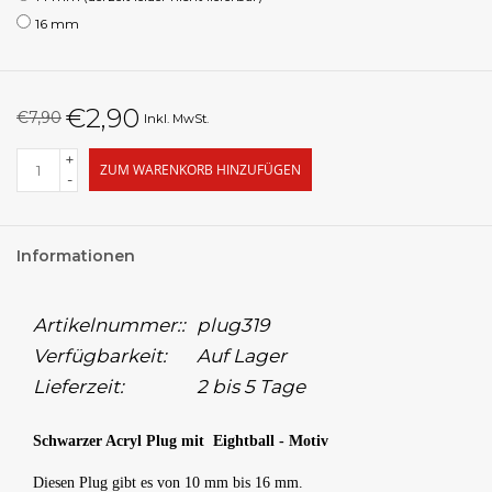
16 mm
€2,90
€7,90
Inkl. MwSt.
+
ZUM WARENKORB HINZUFÜGEN
-
Informationen
Artikelnummer::
plug319
Verfügbarkeit:
Auf Lager
Lieferzeit:
2 bis 5 Tage
Schwarzer Acryl Plug mit Eightball - Motiv
Diesen Plug gibt es von 10 mm bis 16 mm.