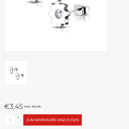
€3,45
Inkl. MwSt.
+
ZUM WARENKORB HINZUFÜGEN
-