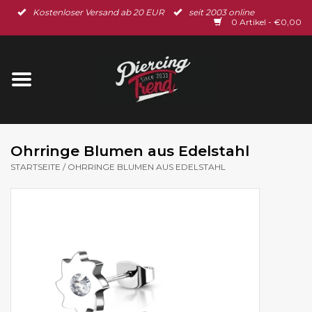
Kostenloser Versand ab 20 EUR
seit 2003 online
Startseite
0 Artikel - €0,00
Neu im Shop
Piercingschmuck
Spar-Set
Ohrringe Blumen aus Edelstahl
STARTSEITE
/
OHRRINGE BLUMEN AUS EDELSTAHL
Ohrschmuck
Gutscheine
% Sale %
BLOG