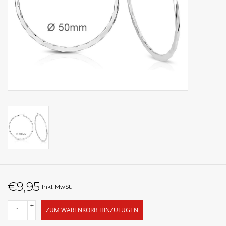
€9,95
Inkl. MwSt.
+
ZUM WARENKORB HINZUFÜGEN
-