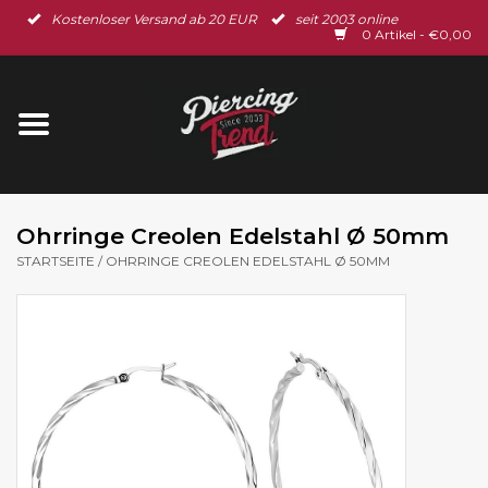
Kostenloser Versand ab 20 EUR
seit 2003 online
Startseite
0 Artikel - €0,00
Neu im Shop
Piercingschmuck
Spar-Set
Ohrringe Creolen Edelstahl Ø 50mm
STARTSEITE
/
OHRRINGE CREOLEN EDELSTAHL Ø 50MM
Ohrschmuck
Gutscheine
% Sale %
BLOG