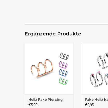
Ergänzende Produkte
Fake Piercing Helix in vier
Ear Cuff P
verschiedenen Farben
Helix Fake Piercing
Fake Helix k
€5,95
€5,95