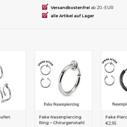
Versandkostenfrei
ab 20.-EUR
alle Artikel auf Lager
iercing
Fakepiercing günstig kaufen
Günstige 
aufen
Fake Nasenpiercing
Fake Pier
Ring – Chirurgenstahl
€2,95