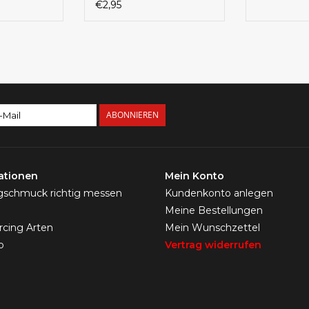
316L | Silber | 10 mm |
€2,95
Für Nase, Septum &
Lippe
ABONNIEREN
ationen
Mein Konto
ngschmuck richtig messen
Kundenkonto anlegen
Meine Bestellungen
ercing Arten
Mein Wunschzettel
p
Vertrag widerrufen