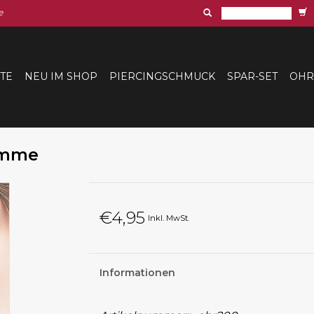
e
ITE
NEU IM SHOP
PIERCINGSCHMUCK
SPAR-SET
OHR
emme
€4,95
Inkl. MwSt.
Informationen