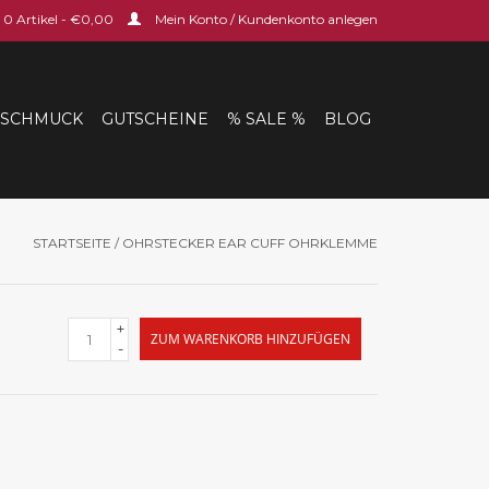
0 Artikel - €0,00
Mein Konto / Kundenkonto anlegen
SCHMUCK
GUTSCHEINE
% SALE %
BLOG
STARTSEITE
/
OHRSTECKER EAR CUFF OHRKLEMME
+
ZUM WARENKORB HINZUFÜGEN
-