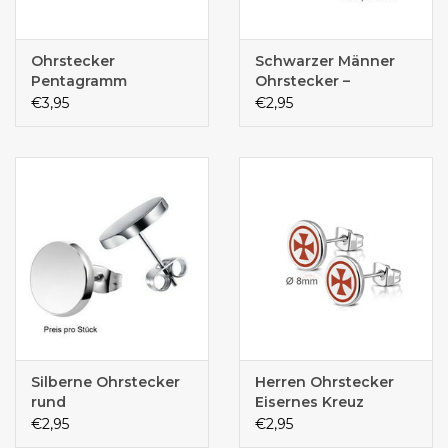
Ohrstecker
Schwarzer Männer
Pentagramm
Ohrstecker –
Edelstahl | 5, 6 & 8
€3,95
€2,95
mm |
Schmetterlingsverschluss
Silberne Ohrstecker
Herren Ohrstecker
rund
Eisernes Kreuz
€2,95
€2,95