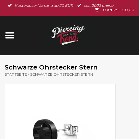
Kostenloser Versand ab 20 EUR
seit 2003 online
Startseite
0 Artikel - €0,00
Neu im Shop
Piercingschmuck
Spar-Set
Schwarze Ohrstecker Stern
STARTSEITE
/
SCHWARZE OHRSTECKER STERN
Ohrschmuck
Gutscheine
% Sale %
BLOG