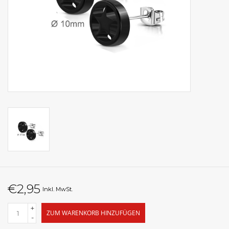
€2,95
Inkl. MwSt.
+
ZUM WARENKORB HINZUFÜGEN
-