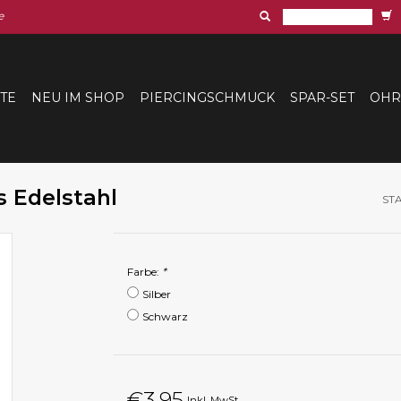
e
ITE
NEU IM SHOP
PIERCINGSCHMUCK
SPAR-SET
OHR
 Edelstahl
ST
Farbe:
*
Silber
Schwarz
€3,95
Inkl. MwSt.