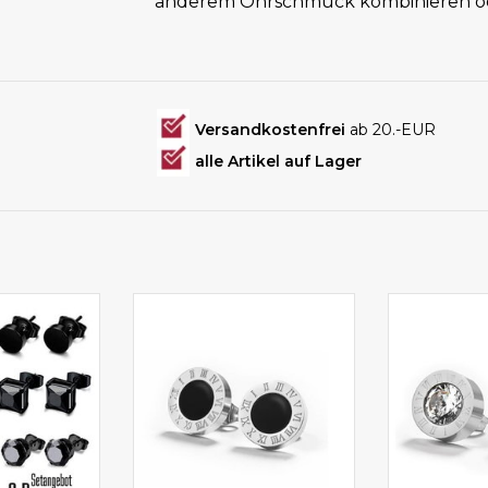
anderem Ohrschmuck kombinieren oder
Versandkostenfrei
ab 20.-EUR
alle Artikel auf Lager
ine kaufen
Ohrstecker online kaufen
Ohrstecker