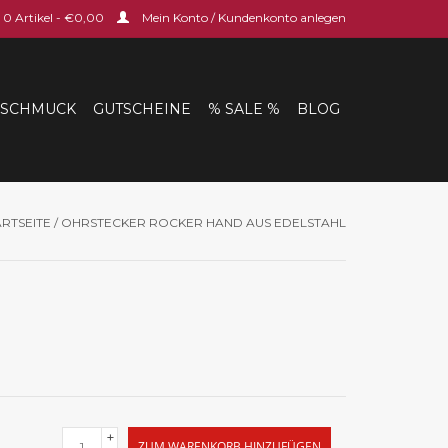
0 Artikel - €0,00
Mein Konto / Kundenkonto anlegen
SCHMUCK
GUTSCHEINE
% SALE %
BLOG
ARTSEITE
/
OHRSTECKER ROCKER HAND AUS EDELSTAHL
+
ZUM WARENKORB HINZUFÜGEN