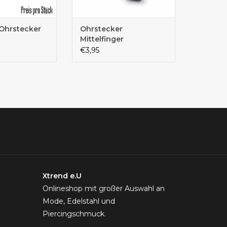
 Ohrstecker
Ohrstecker
Mittelfinger
(Stinkefinger) –
€3,95
Edelstahl |
Schmetterlingsverschluss
| Einzelstück
Xtrend e.U
Onlineshop mit großer Auswahl an
Mode, Edelstahl und
Piercingschmuck.