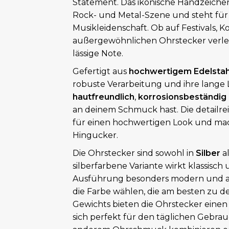
Statement. Das ikonische Handzeichen
Rock- und Metal-Szene und steht für I
Musikleidenschaft. Ob auf Festivals, K
außergewöhnlichen Ohrstecker verle
lässige Note.
Gefertigt aus
hochwertigem Edelstah
robuste Verarbeitung und ihre lange L
hautfreundlich
,
korrosionsbeständig
an deinem Schmuck hast. Die detailr
für einen hochwertigen Look und mac
Hingucker.
Die Ohrstecker sind sowohl in
Silber
al
silberfarbene Variante wirkt klassisch
Ausführung besonders modern und au
die Farbe wählen, die am besten zu de
Gewichts bieten die Ohrstecker ein
sich perfekt für den täglichen Gebrauc