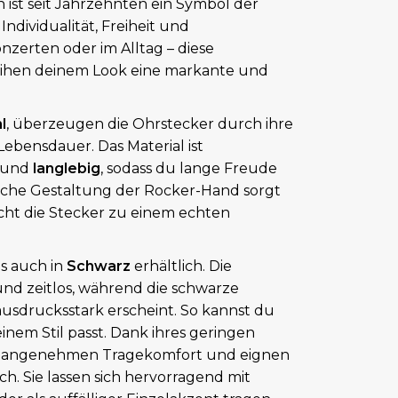
 ist seit Jahrzehnten ein Symbol der
ndividualität, Freiheit und
onzerten oder im Alltag – diese
ihen deinem Look eine markante und
l
, überzeugen die Ohrstecker durch ihre
ebensdauer. Das Material ist
und
langlebig
, sodass du lange Freude
eiche Gestaltung der Rocker-Hand sorgt
ht die Stecker zu einem echten
s auch in
Schwarz
erhältlich. Die
 und zeitlos, während die schwarze
sdrucksstark erscheint. So kannst du
inem Stil passt. Dank ihres geringen
en angenehmen Tragekomfort und eignen
h. Sie lassen sich hervorragend mit