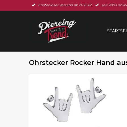
Kostenloser Versand ab 20 EUR
seit 2003 onlin
STARTSE
Ohrstecker Rocker Hand aus