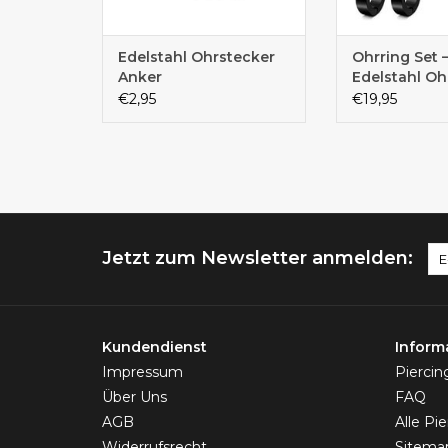
Edelstahl Ohrstecker
Ohrring Set 
Anker
Edelstahl Oh
Schwarz | Oh
€2,95
€19,95
& Creolen | 
Jetzt zum Newsletter anmelden:
Kundendienst
Inform
Impressum
Pierci
Über Uns
FAQ
AGB
Alle Pi
Widerrufsrecht
Sitema