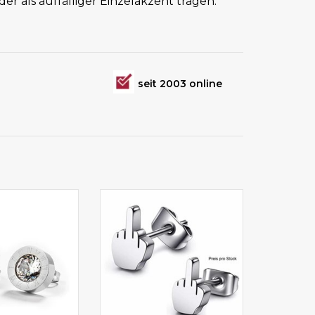
 als auffälliger Einzelakzent tragen.
seit 2003 online
 online kaufen
Preis pro Stück