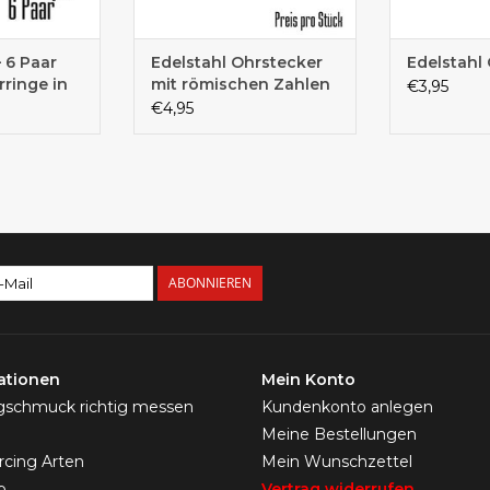
– 6 Paar
Edelstahl Ohrstecker
Edelstahl
rringe in
mit römischen Zahlen
€3,95
rstecker
– Unisex |
€4,95
Unisex
Schmetterlingsverschluss
ABONNIEREN
ationen
Mein Konto
ngschmuck richtig messen
Kundenkonto anlegen
Meine Bestellungen
ercing Arten
Mein Wunschzettel
p
Vertrag widerrufen