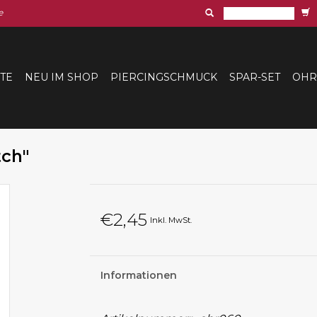
e
ITE
NEU IM SHOP
PIERCINGSCHMUCK
SPAR-SET
OHR
tch"
€2,45
Inkl. MwSt.
Informationen