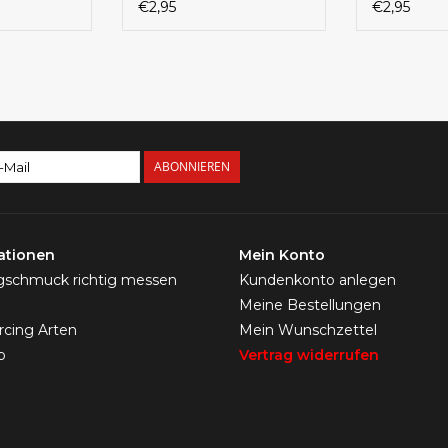
€2,95
€2,95
ABONNIEREN
ationen
Mein Konto
ngschmuck richtig messen
Kundenkonto anlegen
Meine Bestellungen
ercing Arten
Mein Wunschzettel
p
Vertrag widerrufen