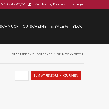
0 Artikel - €0,00
Mein Konto / Kundenkonto anlegen
SCHMUCK
GUTSCHEINE
% SALE %
BLOG
STARTSEITE
/
OHRSTECKER IN PINK "SEXY BITCH"
+
ZUM WARENKORB HINZUFÜGEN
-