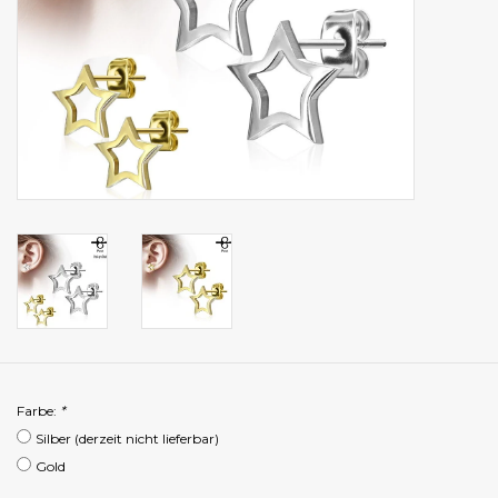
Farbe:
*
Silber (derzeit nicht lieferbar)
Gold