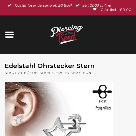
Kostenloser Versand ab 20 EUR
seit 2003 online
Startseite
0 Artikel - €0,00
Neu im Shop
Piercingschmuck
Spar-Set
Edelstahl Ohrstecker Stern
STARTSEITE
/
EDELSTAHL OHRSTECKER STERN
Ohrschmuck
Gutscheine
% Sale %
BLOG