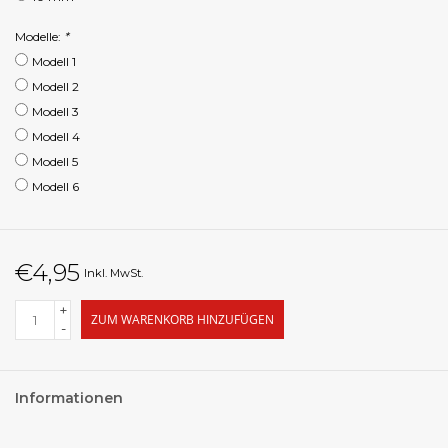
Modelle:
*
Modell 1
Modell 2
Modell 3
Modell 4
Modell 5
Modell 6
€4,95
Inkl. MwSt.
+
ZUM WARENKORB HINZUFÜGEN
-
Informationen