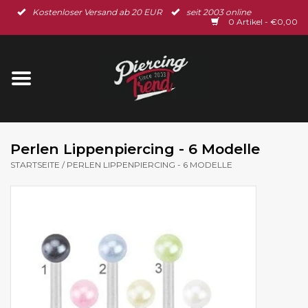
Kostenloser Versand ab 20 EUR
seit 2003 online
Startseite
0 Artikel - €0,00
Neu im Shop
Piercingschmuck
Spar-Set
Perlen Lippenpiercing - 6 Modelle
STARTSEITE
/
PERLEN LIPPENPIERCING - 6 MODELLE
Ohrschmuck
Gutscheine
% Sale %
BLOG