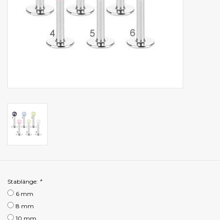
Stablänge:
*
6 mm
8 mm
10 mm