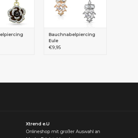
lpiercing
Bauchnabelpiercing
Eule
€9,95
Xtrend e.U
Onlineshop mit großer Auswahl an