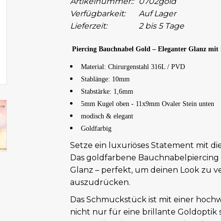
Artikelnummer::
0702gold
Verfügbarkeit:
Auf Lager
Lieferzeit:
2 bis 5 Tage
Piercing Bauchnabel Gold – Eleganter Glanz mit
Material: Chirurgenstahl 316L / PVD
Stablänge: 10mm
Stabstärke: 1,6mm
5mm Kugel oben - 11x9mm Ovaler Stein unten
modisch & elegant
Goldfarbig
Setze ein luxuriöses Statement mit di
Das goldfarbene Bauchnabelpiercing
Glanz – perfekt, um deinen Look zu v
auszudrücken.
Das Schmuckstück ist mit einer hoch
nicht nur für eine brillante Goldopti