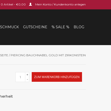
0 Artikel - €0,00
Mein Konto / Kundenkonto anlegen
SCHMUCK
GUTSCHEINE
% SALE %
BLOG
SEITE
/
PIERCING BAUCHNABEL GOLD MIT ZIRKONISTEIN
+
ZUM WARENKORB HINZUFÜGEN
-
herheit