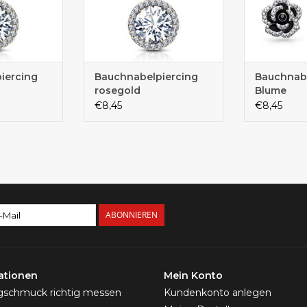
iercing
Bauchnabelpiercing
Bauchnabe
rosegold
Blume
€8,45
€8,45
ABONNIEREN
ationen
Mein Konto
ngschmuck richtig messen
Kundenkonto anlegen