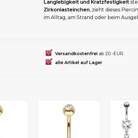
Langlebigkeit und Kratzfestigkeit
ste
Zirkoniasteinchen
, zieht dieses Pierci
im Alltag, am Strand oder beim Ausge
Versandkostenfrei
ab 20.-EUR
alle Artikel auf Lager
ng goldfärbig
Bauchnabelpiercing online
Bauchnabel
bestellen
be