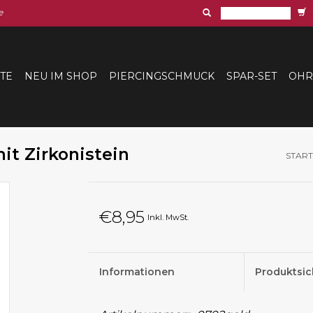
e
ITE
NEU IM SHOP
PIERCINGSCHMUCK
SPAR-SET
OHR
it Zirkonistein
START
€8,95
Inkl. MwSt.
Informationen
Produktsic