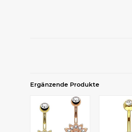
Ergänzende Produkte
Bauchnabelpiercing
Bauchnabelpierci
goldfärbig/rose