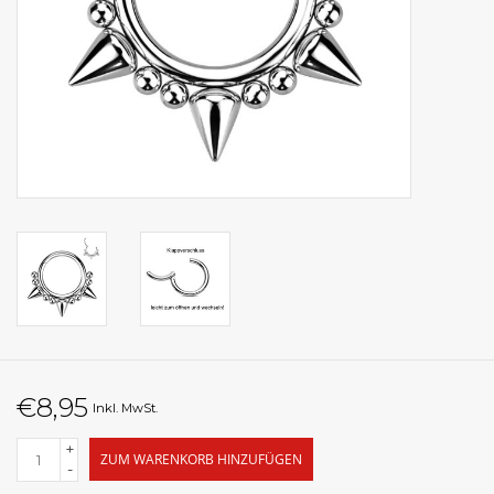
€8,95
Inkl. MwSt.
+
ZUM WARENKORB HINZUFÜGEN
-