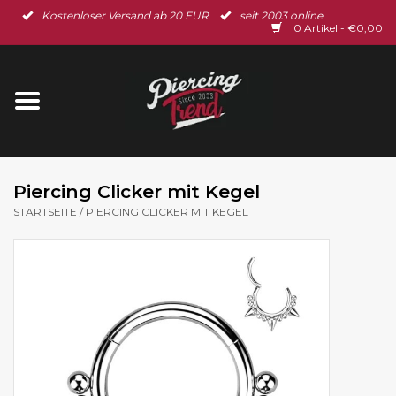
Kostenloser Versand ab 20 EUR
seit 2003 online
Startseite
0 Artikel - €0,00
Neu im Shop
Piercingschmuck
Spar-Set
Piercing Clicker mit Kegel
STARTSEITE
/
PIERCING CLICKER MIT KEGEL
Ohrschmuck
Gutscheine
% Sale %
BLOG