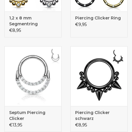
1,2 x 8 mm
Piercing Clicker Ring
Segmentring
€9,95
Klappverschluss
€8,95
Septum Piercing
Piercing Clicker
Clicker
schwarz
€13,95
€8,95