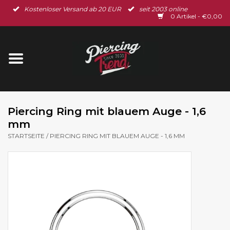
Kostenloser Versand ab 20 EUR
seit 2003 online
Startseite
0 Artikel - €0,00
Neu im Shop
Piercingschmuck
Spar-Set
Piercing Ring mit blauem Auge - 1,6
mm
Ohrschmuck
STARTSEITE
/
PIERCING RING MIT BLAUEM AUGE - 1,6 MM
Gutscheine
% Sale %
BLOG