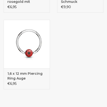
rosegold mit
Schmuck
Zirkoniastein
€6,95
€9,90
1,6 x 12 mm Piercing
Ring Auge
€6,95