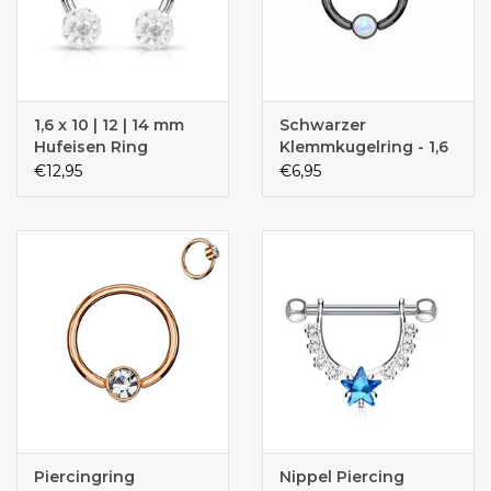
1,6 x 10 | 12 | 14 mm
Schwarzer
Hufeisen Ring
Klemmkugelring - 1,6
x10 mm
€12,95
€6,95
Piercingring
Nippel Piercing