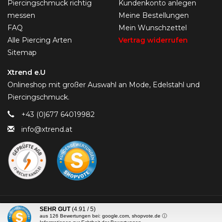
Piercingschmuck richtig
Kundenkonto anlegen
messen
Meine Bestellungen
FAQ
Mein Wunschzettel
Alle Piercing Arten
Vertrag widerrufen
Sitemap
Xtrend e.U
Onlineshop mit großer Auswahl an Mode, Edelstahl und
Piercingschmuck.
+43 (0)677 64019982
info@xtrend.at
© Copyright 2026 Piercing-Trend.com -
SEHR GUT
(4.91 / 5)
aus
126
Bewertungen bei: google.com, shopvote.de ⓘ