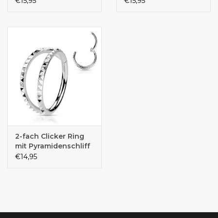
€15,95
€15,95
2-fach Clicker Ring
mit Pyramidenschliff
– Chirurgenstahl 316L
€14,95
PVD | 8 mm oder 10
mm | Klickverschluss