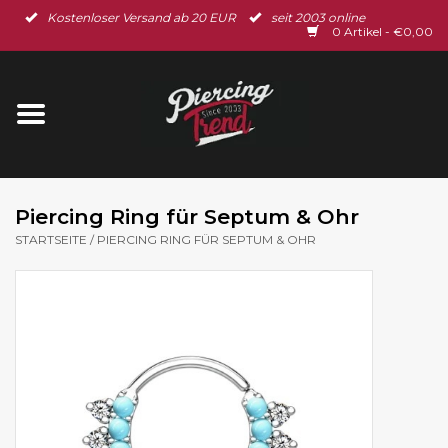
Kostenloser Versand ab 20 EUR
seit 2003 online
Startseite
0 Artikel - €0,00
Neu im Shop
Piercingschmuck
Spar-Set
Piercing Ring für Septum & Ohr
STARTSEITE
/
PIERCING RING FÜR SEPTUM & OHR
Ohrschmuck
Gutscheine
% Sale %
BLOG