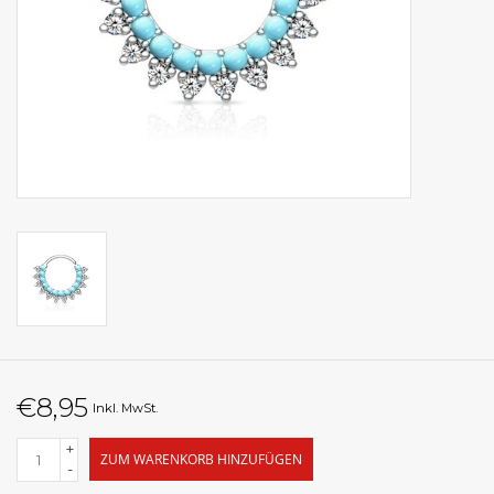
€8,95
Inkl. MwSt.
+
ZUM WARENKORB HINZUFÜGEN
-