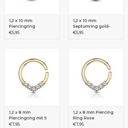
1,2 x 10 mm
1,2 x 10 mm
Piercingring
Septumring gold-
rosegold
färbig
€5,95
€5,95
1,2 x 8 mm
1,2 x 8 mm Piercing
Piercingring mit 5
Ring Rose
Steinchen
€7,95
€7,95