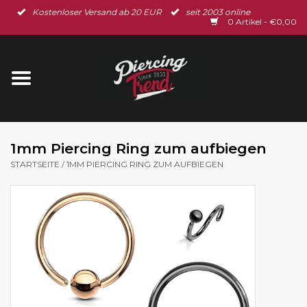
Kostenloser Versand ab 20 EUR
seit 2003 online
Startseite
0 Artikel - €0,00
Neu im Shop
Piercingschmuck
Spar-Set
1mm Piercing Ring zum aufbiegen
STARTSEITE
/
1MM PIERCING RING ZUM AUFBIEGEN
Ohrschmuck
Gutscheine
% Sale %
BLOG