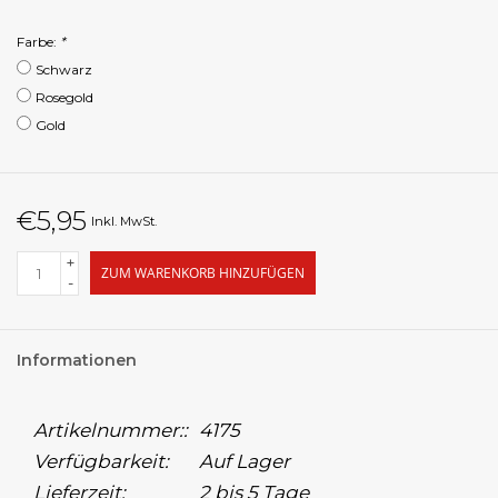
Farbe:
*
Schwarz
Rosegold
Gold
€5,95
Inkl. MwSt.
+
ZUM WARENKORB HINZUFÜGEN
-
Informationen
Artikelnummer::
4175
Verfügbarkeit:
Auf Lager
Lieferzeit:
2 bis 5 Tage