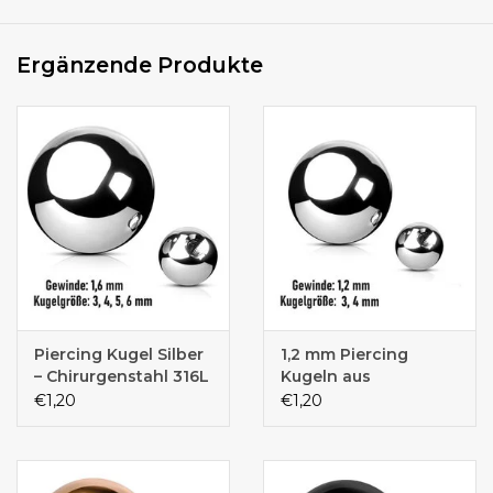
Ergänzende Produkte
Piercing Kugel Silber
1,2 mm Piercing
– Chirurgenstahl 316L
Kugeln aus
– 1,6 mm
Chirurgenstahl 316L –
€1,20
€1,20
Außengewinde – 3, 4,
Silber | 3 & 4 mm
5 & 6 mm