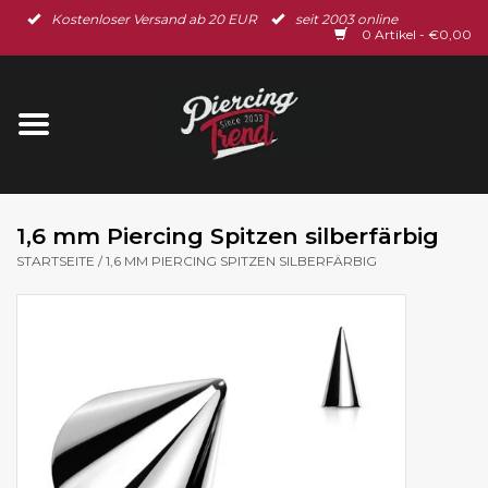
Kostenloser Versand ab 20 EUR
seit 2003 online
Startseite
0 Artikel - €0,00
Neu im Shop
Piercingschmuck
Spar-Set
1,6 mm Piercing Spitzen silberfärbig
STARTSEITE
/
1,6 MM PIERCING SPITZEN SILBERFÄRBIG
Ohrschmuck
Gutscheine
% Sale %
BLOG