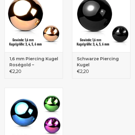
1,6 mm Piercing Kugel
Schwarze Piercing
Roségold –
Kugel
Chirurgenstahl 316L /
€2,20
€2,20
PVD | 3, 4, 5 & 6 mm