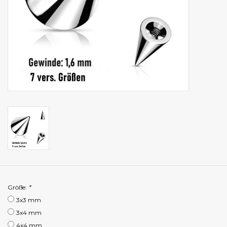
Größe:
*
3x3 mm
3x4 mm
4x4 mm