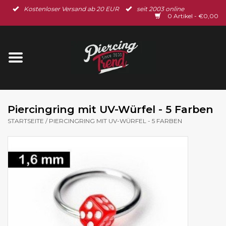
Kostenloser Versand ab 20 EUR
seit 2003 online
Startseite
0 Artikel - €0,00
Neu im Shop
Piercingschmuck
Spar-Set
Piercingring mit UV-Würfel - 5 Farben
STARTSEITE
/
PIERCINGRING MIT UV-WÜRFEL - 5 FARBEN
Ohrschmuck
Gutscheine
% Sale %
BLOG