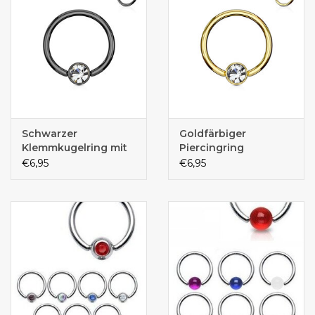
Schwarzer
Goldfärbiger
Klemmkugelring mit
Piercingring
Zirkoniastein
€6,95
€6,95