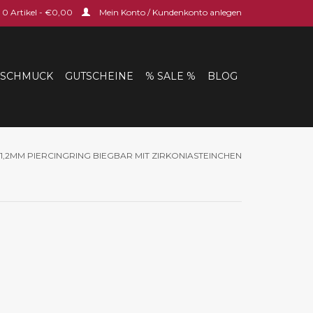
0 Artikel - €0,00
Mein Konto / Kundenkonto anlegen
SCHMUCK
GUTSCHEINE
% SALE %
BLOG
1,2MM PIERCINGRING BIEGBAR MIT ZIRKONIASTEINCHEN