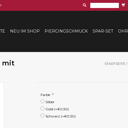
e
ITE
NEU IM SHOP
PIERCINGSCHMUCK
SPAR-SET
OHR
 mit
STARTSEITE
/
Farbe:
*
Silber
Gold (+€0,50)
Schwarz (+€0,50)