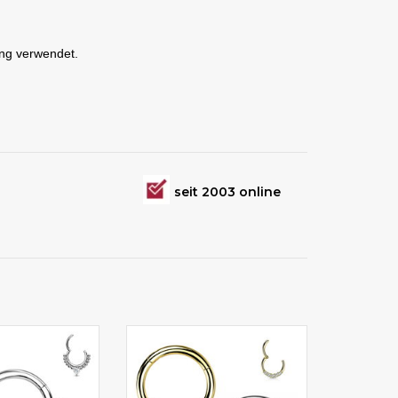
rcing verwendet.
seit 2003 online
lappverschluss
Piercing Clicker Ring