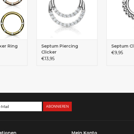
ker Ring
Septum Piercing
Septum Cl
Clicker
€9,95
€13,95
ABONNIEREN
ationen
Mein Konto