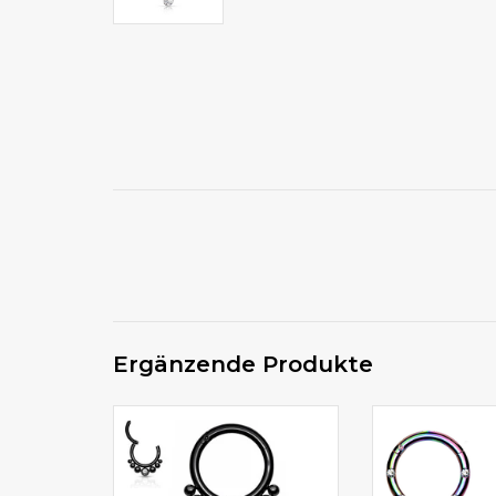
Ergänzende Produkte
1,2x8mm Segment Ring
Segment Ring m