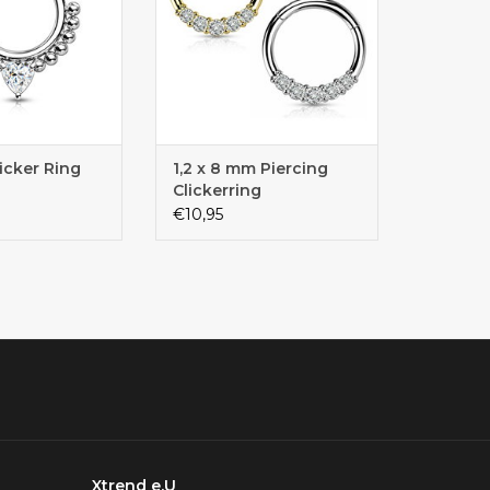
icker Ring
1,2 x 8 mm Piercing
Clickerring
€10,95
Xtrend e.U