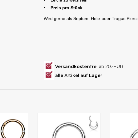
Leicht zu wechseln
Preis pro Stück
Wird gerne als Septum, Helix oder Tragus Pie
Versandkostenfrei
ab 20.-EUR
alle Artikel auf Lager
it Steinchen
Septum Piercing Schmuck
Ring mit K