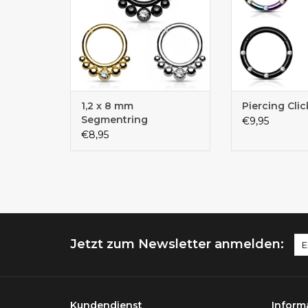
1,2 x 8 mm
Piercing Clic
Segmentring
€9,95
Klappverschluss
€8,95
Jetzt zum Newsletter anmelden:
Kundendienst
Inform