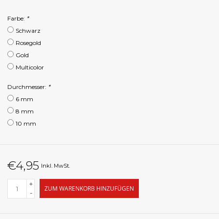
Farbe:
*
Schwarz
Rosegold
Gold
Multicolor
Durchmesser:
*
6 mm
8 mm
10 mm
€4,95
Inkl. MwSt.
+
ZUM WARENKORB HINZUFÜGEN
-