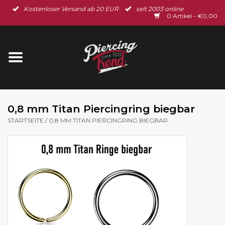
Kostenloser Versand ab 20 EUR
seit 2003 online
Startseite
0 Artikel - €0,00
Neu im Shop
Piercingschmuck
Spar-Set
0,8 mm Titan Piercingring biegbar
STARTSEITE
/
0,8 MM TITAN PIERCINGRING BIEGBAR
Ohrschmuck
Gutscheine
% Sale %
BLOG