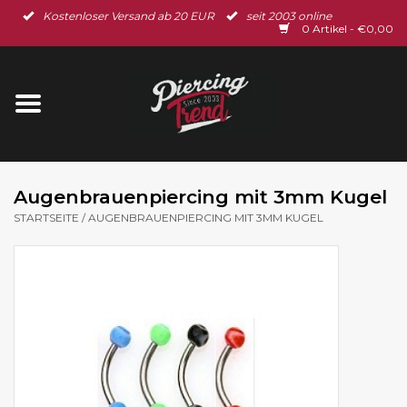
Kostenloser Versand ab 20 EUR
seit 2003 online
Startseite
0 Artikel - €0,00
Neu im Shop
Piercingschmuck
Spar-Set
Augenbrauenpiercing mit 3mm Kugel
STARTSEITE
/
AUGENBRAUENPIERCING MIT 3MM KUGEL
Ohrschmuck
Gutscheine
% Sale %
BLOG