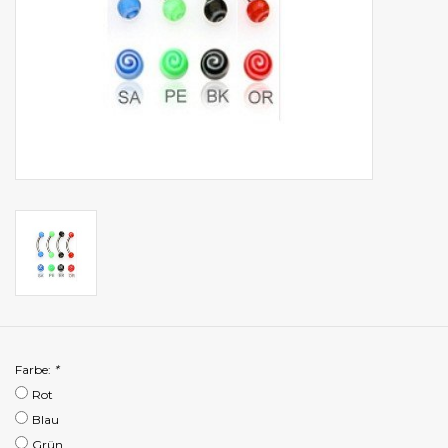
Farbe:
*
Rot
Blau
Grün