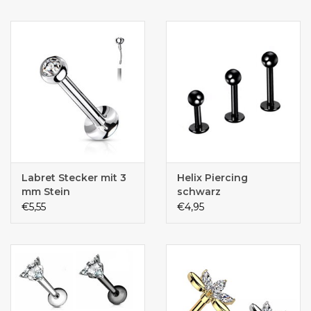
PVD | 1,2 x 6 mm |
1,2 mm | 6 mm oder 8
Gold, Roségold &
mm
Silber
Labret Stecker mit 3
Helix Piercing
mm Stein
schwarz
€5,55
€4,95