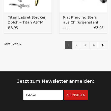
Titan Labret Stecker
Flat Piercing Stern
Dolch – Titan ASTM
aus Chirurgenstahl
F136 PVD | 1,2 x 6 mm
€8,95
€3,95
€5,95
| Gold, Silber &
Schwarz
Seite 1 von 4
1
2
3
4
Jetzt zum Newsletter anmelden:
ABONNIEREN