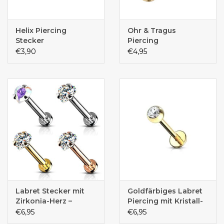
Helix Piercing
Ohr & Tragus
Stecker
Piercing
€3,90
€4,95
Labret Stecker mit
Goldfärbiges Labret
Zirkonia-Herz –
Piercing mit Kristall-
Innengewinde |
Zirkonia –
€6,95
€6,95
Chirurgenstahl 316L
Chirurgenstahl PVD |