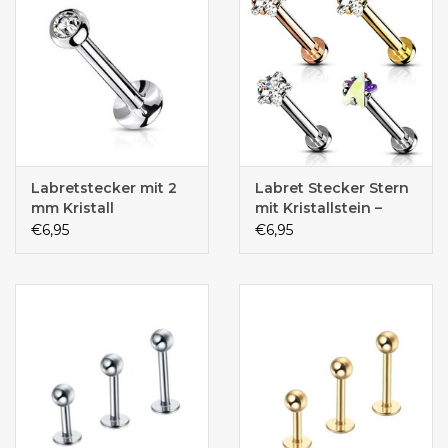
Labretstecker mit 2
Labret Stecker Stern
mm Kristall
mit Kristallstein –
Chirurgenstahl 316L
€6,95
€6,95
PVD | 1,2 x 6 mm |
Gold, Roségold &
Silber