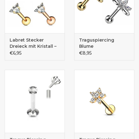
Labret Stecker
Traguspiercing
Dreieck mit Kristall –
Blume
Innengewinde |
€6,95
€8,95
Chirurgenstahl 316L
PVD | 1,2 x 6 mm | 4
Farben