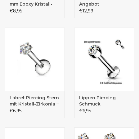
mm Epoxy Kristall-
Angebot
Kugel –
€8,95
€12,99
Chirurgenstahl PVD |
1,2 x 8 mm
Labret Piercing Stern
Lippen Piercing
mit Kristall-Zirkonia –
Schmuck
Innengewinde |
€6,95
€6,95
Chirurgenstahl 316L |
1,2 mm | 6 mm oder 8
mm