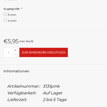
Kugelgröße:
*
3 mm
4 mm
€5,95
Inkl. MwSt.
+
ZUM WARENKORB HINZUFÜGEN
-
Informationen
Artikelnummer::
3131pink
Verfügbarkeit:
Auf Lager
Lieferzeit:
2 bis 5 Tage