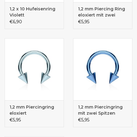
1,2 x 10 Hufeisenring
1,2 mm Piercing Ring
Violett
eloxiert mit zwei
Kegeln
€6,90
€5,95
1,2 mm Piercingring
1,2 mm Piercingring
eloxiert
mit zwei Spitzen
€5,95
€5,95