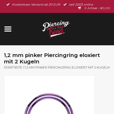
Kostenloser Versand ab 20 EUR
seit 2003 online
Startseite
0 Artikel - €0,00
Neu im Shop
Piercingschmuck
Spar-Set
1,2 mm pinker Piercingring eloxiert
mit 2 Kugeln
Ohrschmuck
STARTSEITE
/
1,2 MM PINKER PIERCINGRING ELOXIERT MIT 2 KUGELN
Gutscheine
% Sale %
BLOG