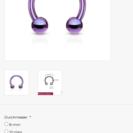
Durchmesser:
*
8 mm
10 mm