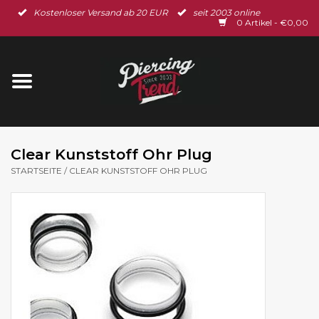
Kostenloser Versand ab 20 EUR
seit 2003 online
Startseite
0 Artikel - €0,00
Neu im Shop
Piercingschmuck
Spar-Set
Clear Kunststoff Ohr Plug
STARTSEITE
/
CLEAR KUNSTSTOFF OHR PLUG
Ohrschmuck
Gutscheine
% Sale %
BLOG