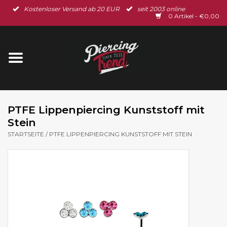
Kostenloser Versand ab 20 EUR
seit 2003 online
Startseite
0 Artikel - €0,00
Neu im Shop
Piercingschmuck
Spar-Set
PTFE Lippenpiercing Kunststoff mit
Stein
Ohrschmuck
STARTSEITE
/
PTFE LIPPENPIERCING KUNSTSTOFF MIT STEIN
Gutscheine
% Sale %
BLOG