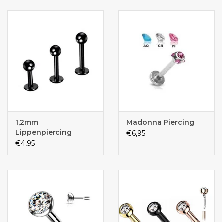
1,2mm
Madonna Piercing
Lippenpiercing
€6,95
schwarz
€4,95