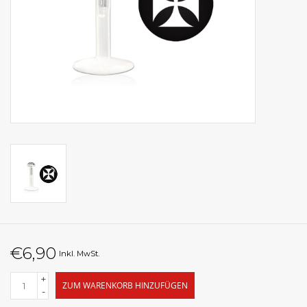
€6,90
Inkl. MwSt.
+
ZUM WARENKORB HINZUFÜGEN
-