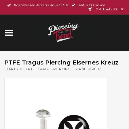
Kostenloser Versand ab 20 EUR
seit 2003 online
Startseite
0 Artikel - €0,00
Neu im Shop
Piercingschmuck
Spar-Set
PTFE Tragus Piercing Eisernes Kreuz
STARTSEITE
/
PTFE TRAGUS PIERCING EISERNES KREUZ
Ohrschmuck
Gutscheine
% Sale %
BLOG