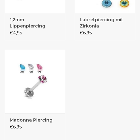
1,2mm
Labretpiercing mit
Lippenpiercing
Zirkonia
schwarz
€4,95
€6,95
Madonna Piercing
€6,95