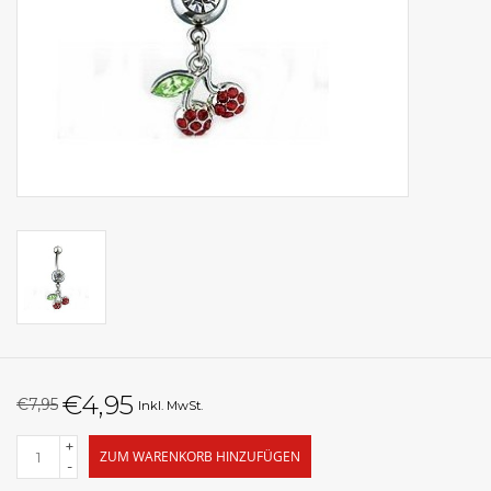
€4,95
€7,95
Inkl. MwSt.
+
ZUM WARENKORB HINZUFÜGEN
-