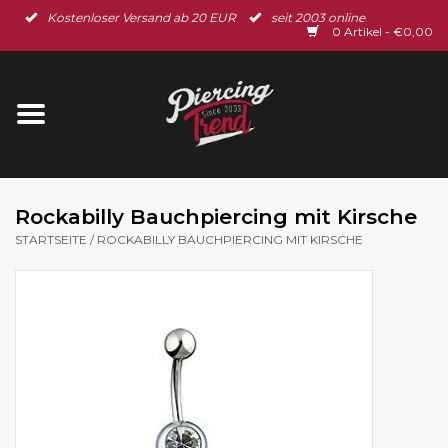
Kostenloser Versand ab 20 EUR
seit 2003 online
Startseite
0 Artikel - €0,00
Neu im Shop
Piercingschmuck
Spar-Set
Rockabilly Bauchpiercing mit Kirsche
STARTSEITE
/
ROCKABILLY BAUCHPIERCING MIT KIRSCHE
Ohrschmuck
Gutscheine
% Sale %
BLOG