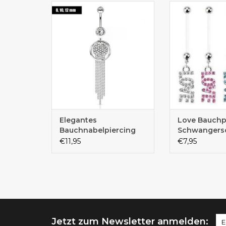
Schönes langes
Bauchpiercing
Bauchnabelpiercing
Babyb
Elegantes
Love Bauchp
Bauchnabelpiercing
Schwangers
mit 55 mm langem
€11,95
€7,95
Kristall-Zirkonia-
Anhänger –
Chirurgenstahl 316L |
8, 10 oder 12 mm
Jetzt zum Newsletter anmelden: