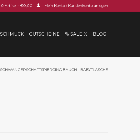
0 Artikel - €0,00
Mein Konto / Kundenkonto anlegen
SCHMUCK
GUTSCHEINE
% SALE %
BLOG
SCHWANGERSCHAFTSPIERCING BAUCH - BABYFLASCHE