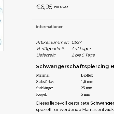
€6,95
Inkl. MwSt.
Informationen
Artikelnummer::
0527
Verfügbarkeit:
Auf Lager
Lieferzeit:
2 bis 5 Tage
Schwangerschaftspiercing B
Material:
Bioflex
Stabstärke:
1,6 mm
Stablänge:
25 mm
Kugel:
5 mm
Dieses liebevoll gestaltete
Schwangers
speziell für werdende Mamas entwick