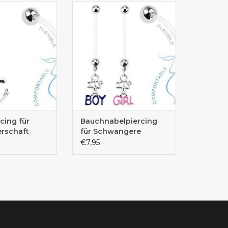
nes Anker
Bauchnabelpiercing für deinen
lpiercing für
Babybauch
wangere
cing für
Bauchnabelpiercing
rschaft
für Schwangere
€7,95