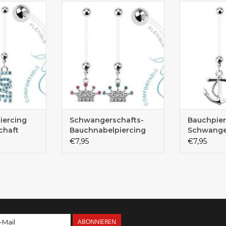
 für deinen
Kann in rosa oder hellblau
Schö
auch
gewählt werden
Bauchnabe
Sch
iercing
Schwangerschafts-
Bauchpier
chaft
Bauchnabelpiercing
Schwange
€7,95
€7,95
ABONNIEREN