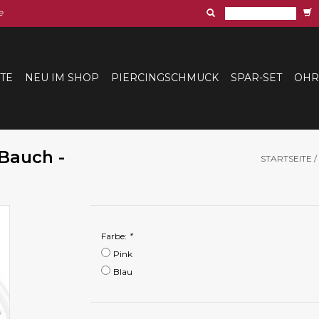
e
ITE
NEU IM SHOP
PIERCINGSCHMUCK
SPAR-SET
OHR
Bauch -
STARTSEITE
/
Farbe:
*
Pink
Blau