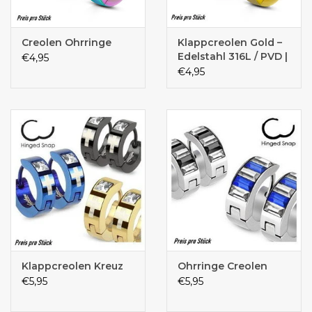
Creolen Ohrringe
Klappcreolen Gold –
Edelstahl 316L / PVD |
€4,95
4 mm breit | Unisex
€4,95
Klappcreolen Kreuz
Ohrringe Creolen
€5,95
€5,95