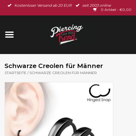
Kostenloser Versand ab 20 EUR
seit 2003 online
Startseite
0 Artikel - €0,00
Neu im Shop
Piercingschmuck
Spar-Set
Schwarze Creolen für Männer
STARTSEITE
/
SCHWARZE CREOLEN FÜR MÄNNER
Ohrschmuck
Gutscheine
% Sale %
BLOG