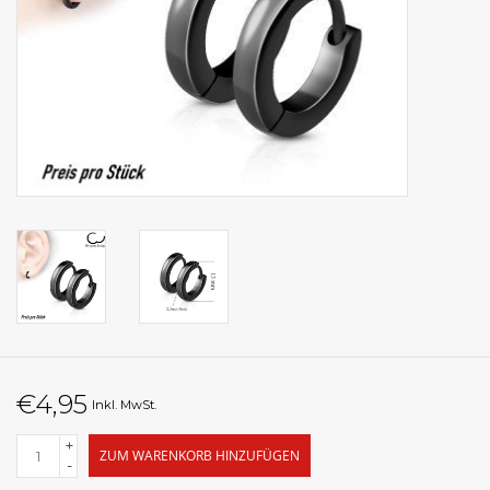
€4,95
Inkl. MwSt.
+
ZUM WARENKORB HINZUFÜGEN
-