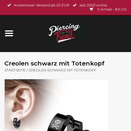
Kostenloser Versand ab 20 EUR
seit 2003 online
Startseite
0 Artikel - €0,00
Neu im Shop
Piercingschmuck
Spar-Set
Creolen schwarz mit Totenkopf
STARTSEITE
/
CREOLEN SCHWARZ MIT TOTENKOPF
Ohrschmuck
Gutscheine
% Sale %
BLOG