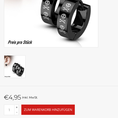
€4,95
Inkl. MwSt.
+
ZUM WARENKORB HINZUFÜGEN
-