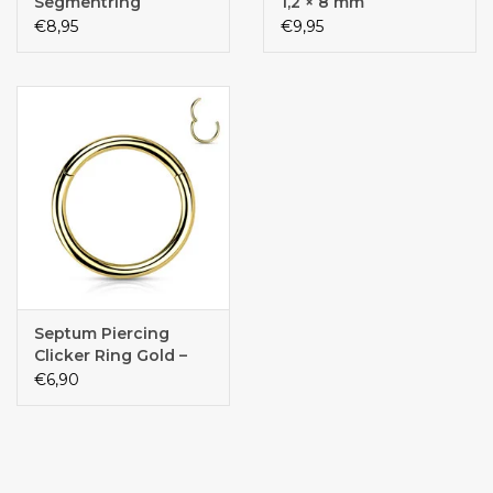
Segmentring
1,2 × 8 mm
Klappverschluss
€8,95
€9,95
Septum Piercing
Clicker Ring Gold –
Chirurgenstahl 316L
€6,90
PVD | 1,2 mm | 6, 8, 10
& 12 mm |
Klappverschluss