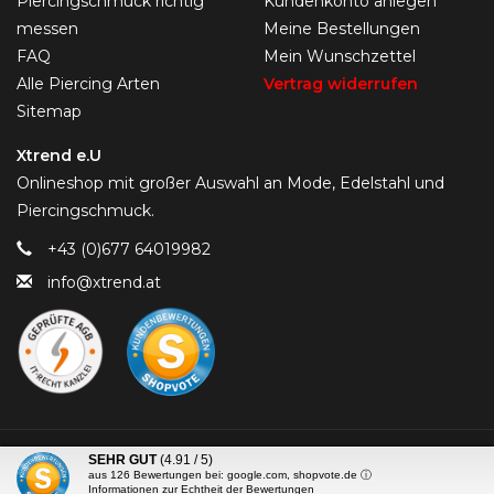
Piercingschmuck richtig
Kundenkonto anlegen
messen
Meine Bestellungen
FAQ
Mein Wunschzettel
Alle Piercing Arten
Vertrag widerrufen
Sitemap
Xtrend e.U
Onlineshop mit großer Auswahl an Mode, Edelstahl und
Piercingschmuck.
+43 (0)677 64019982
info@xtrend.at
© Copyright 2026 Piercing-Trend.com -
SEHR GUT
(4.91 / 5)
aus
126
Bewertungen bei: google.com, shopvote.de ⓘ
Informationen zur Echtheit der Bewertungen