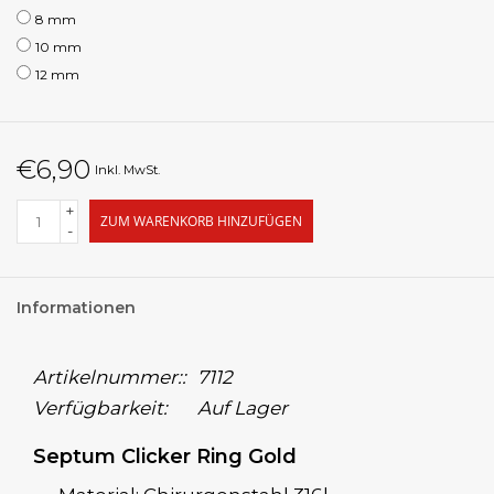
8 mm
10 mm
12 mm
€6,90
Inkl. MwSt.
+
ZUM WARENKORB HINZUFÜGEN
-
Informationen
Artikelnummer::
7112
Verfügbarkeit:
Auf Lager
Septum Clicker Ring Gold