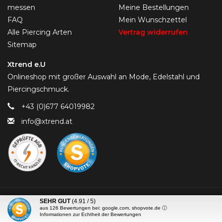
messen
Meine Bestellungen
FAQ
Mein Wunschzettel
Alle Piercing Arten
Vertrag widerrufen
Sitemap
Xtrend e.U
Onlineshop mit großer Auswahl an Mode, Edelstahl und
Piercingschmuck.
+43 (0)677 64019982
info@xtrend.at
© Copyright 2026 Piercing-Trend.com -
SEHR GUT
(4.91 / 5)
aus
126
Bewertungen bei: google.com, shopvote.de ⓘ
Informationen zur Echtheit der Bewertungen