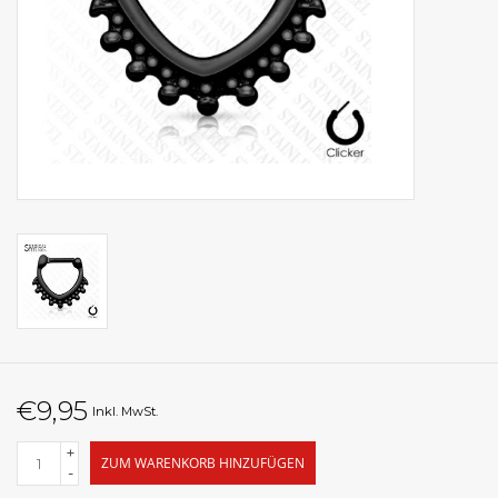
€9,95
Inkl. MwSt.
+
ZUM WARENKORB HINZUFÜGEN
-