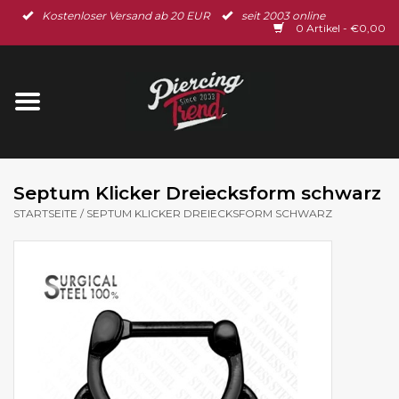
Kostenloser Versand ab 20 EUR
seit 2003 online
Startseite
0 Artikel - €0,00
Neu im Shop
Piercingschmuck
Spar-Set
Septum Klicker Dreiecksform schwarz
STARTSEITE
/
SEPTUM KLICKER DREIECKSFORM SCHWARZ
Ohrschmuck
Gutscheine
% Sale %
BLOG